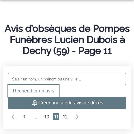
NOS SERVICES
NOS AGENCES
ORGANISER DES OBSÈQUES
Avis d’obsèques de Pompes
ESPACES HOMMAGES
Funèbres Lucien Dubois à
AGENCE DE RAIMBEAUCOURT
PRÉVOIR SES OBSÈQUES
NOTRE CHAMBRE FUNÉRAIRE
Dechy (59) - Page 11
AGENCE DE CUINCY
MONUMENTS FUNÉRAIRES
SITE MARBRERIE
AGENCE D’AUBY
SERVICES AUX FAMILLES
Rechercher un avis
Créer une alerte avis de décès
1
…
10
11
12