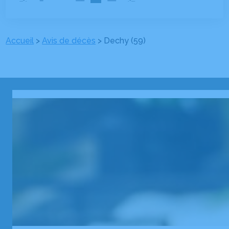
Accueil
>
Avis de décès
>
Dechy (59)