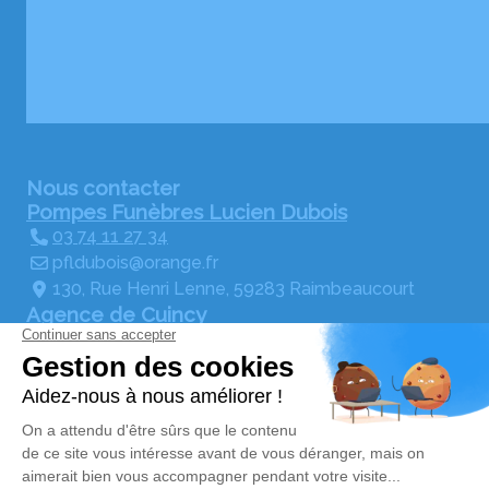
Nous contacter
Pompes Funèbres Lucien Dubois
03 74 11 27 34
pfldubois@orange.fr
130, Rue Henri Lenne, 59283 Raimbeaucourt
Agence de Cuincy
pfldubois@orange.fr
356, Rue Chalres Béhague, 59553 Cuincy
Agence d'Auby
03 74 11 35 04
pfldubois@orange.fr