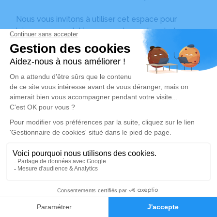
Nous vous invitons à utiliser cet espace pour
laisser vos condoléances, partager des photos
souvenirs, une anecdote ou exprimer vos pensées
à travers des poèmes ou des textes. Cet endroit
est un lieu d'expression dédié à honorer la
mémoire d’Hugo Alfred MANN.
Un service de plantation d’arbre hommage est
disponible ici
.
Je rends hommage
Cérémonie religieuse
lundi 26 novembre 2018 à 10h30
3
Eglise Saint Géry de Raimbeaucourt
77, Place Clemenceau
Faire-part
Hommages
59283 Raimbeaucourt