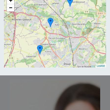
+
−
Leaflet