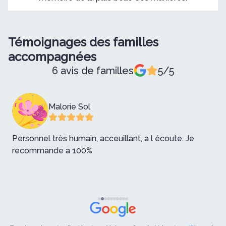
Témoignages des familles
accompagnées
6 avis de familles
5/5
Malorie Sol
Personnel très humain, acceuillant, a l écoute. Je
T
recommande a 100%
h
r