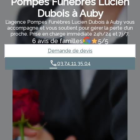
Pompes Funèbres Lucien
Dubois à Auby
L’agence Pompes Funèbres Lucien Dubois à Auby vous
accompagne et vous soutient pour gérer la perte d’un
proche. Prise en charge immédiate 24h/24 et 7j/7.
6 avis de familles
5/5
Demande de devis
03 74 11 35 04