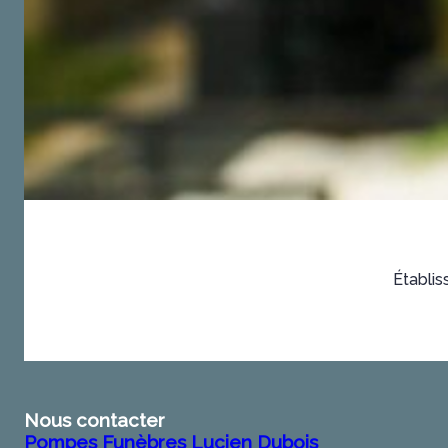
Établis
Nous contacter
Pompes Funèbres Lucien Dubois