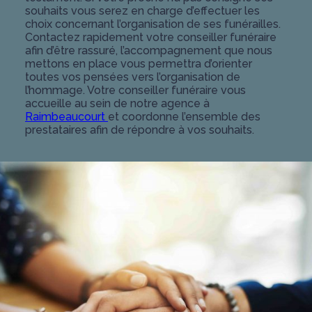
souhaits vous serez en charge d’effectuer les
choix concernant l’organisation de ses funérailles.
Contactez rapidement votre conseiller funéraire
afin d’être rassuré, l’accompagnement que nous
mettons en place vous permettra d’orienter
toutes vos pensées vers l’organisation de
l’hommage. Votre conseiller funéraire vous
accueille au sein de notre agence à
Raimbeaucourt
et coordonne l’ensemble des
prestataires afin de répondre à vos souhaits.