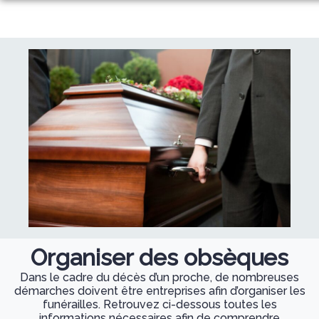
Aller
au
NOS SERVICES
contenu
NOS AGENCES
ORGANISER DES OBSÈQUES
ESPACES HOMMAGES
AGENCE DE RAIMBEAUCOURT
PRÉVOIR SES OBSÈQUES
NOTRE CHAMBRE FUNÉRAIRE
AGENCE DE CUINCY
MONUMENTS FUNÉRAIRES
SITE MARBRERIE
AGENCE D’AUBY
SERVICES AUX FAMILLES
Organiser des obsèques
Dans le cadre du décès d’un proche, de nombreuses
démarches doivent être entreprises afin d’organiser les
funérailles. Retrouvez ci-dessous toutes les
informations nécessaires afin de comprendre