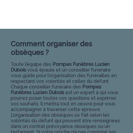
Comment organiser des
obsèques ?
Toute l’équipe des
Pompes Funèbres Lucien
Dubois
vous épaule et un conseiller funéraire
vous guide pour l’organisation des funérailles en
respectant vos volontés et celles du défunt.
Chaque conseiller funéraire des
Pompes
Funèbres Lucien Dubois
est un expert à qui vous
pourrez poser toutes vos questions et exprimer
vos souhaits. Il mettra tout en œuvre pour vous
accompagner à traverser cette épreuve.
L’organisation des obsèques se fait selon les
volontés du défunt qui peuvent être renseignées
dans un contrat prévoyance obsèques ou un
testament. Si votre proche n’a pas consigné ses