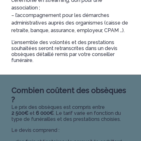
cérémonie en streaming, don pour une
association ;
– l’accompagnement pour les démarches
administratives auprès des organismes (caisse de
retraite, banque, assurance, employeur, CPAM …).
L’ensemble des volontés et des prestations
souhaitées seront retranscrites dans un devis
obsèques détaillé remis par votre conseiller
funéraire.
Combien coûtent des obsèques
?
Le prix des obsèques est compris entre
2 500€
et
6 000€
. Le tarif varie en fonction du
type de funérailles et des prestations choisies.
Le devis comprend :