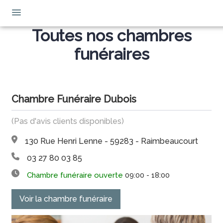
Toutes nos chambres
NOS SERVICES
funéraires
NOS AGENCES
ORGANISER DES OBSÈQUES
ESPACES HOMMAGES
AGENCE DE RAIMBEAUCOURT
PRÉVOIR SES OBSÈQUES
Chambre Funéraire Dubois
NOTRE CHAMBRE FUNÉRAIRE
AGENCE DE CUINCY
MONUMENTS FUNÉRAIRES
SITE MARBRERIE
(Pas d'avis clients disponibles)
AGENCE D’AUBY
SERVICES AUX FAMILLES
130 Rue Henri Lenne - 59283 - Raimbeaucourt
03 27 80 03 85
Chambre funéraire ouverte
09:00 - 18:00
Voir la chambre funéraire