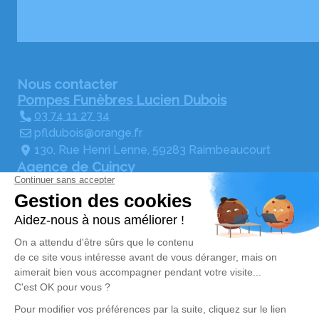
Nous contacter
Pompes Funèbres Lucien Dubois
03 74 11 27 34
pfldubois@orange.fr
130, Rue Henri Lenne, 59283 Raimbeaucourt
Agence de Cuincy
pfldubois@orange.fr
356, Rue Chalres Béhague, 59553 Cuincy
Agence d'Auby
03 74 11 35 04
pfldubois@orange.fr
28, Rue Leo Lagrange, 59950 Auby
Rubrique réglementaire
Mentions légales