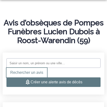
NOS SERVICES
NOS AGENCES
ORGANISER DES OBSÈQUES
Avis d’obsèques de Pompes
ESPACES HOMMAGES
Funèbres Lucien Dubois à
AGENCE DE RAIMBEAUCOURT
PRÉVOIR SES OBSÈQUES
NOTRE CHAMBRE FUNÉRAIRE
Roost-Warendin (59)
AGENCE DE CUINCY
MONUMENTS FUNÉRAIRES
SITE MARBRERIE
AGENCE D’AUBY
SERVICES AUX FAMILLES
Rechercher un avis
Créer une alerte avis de décès