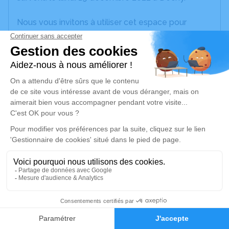
Nous vous invitons à utiliser cet espace pour
laisser vos condoléances, partager des photos
souvenirs, une anecdote ou exprimer vos pensées
à travers des poèmes ou des textes. Cet endroit
est un lieu d'expression dédié à honorer la
mémoire d’Yvette KHIREDDINE.
Un service de plantation d’arbre hommage est
disponible ici
.
Je rends hommage
Déroulé des obsèques
Repos en salon funéraire
3
Faire-part
Hommages
Du mardi 20 décembre 2022 à 17h00 au lundi