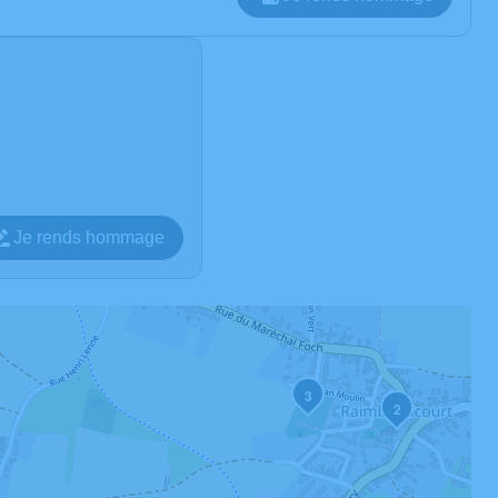
Je rends hommage
3
2