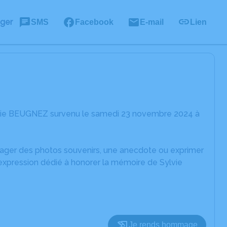
ager
SMS
Facebook
E-mail
Lien
lvie BEUGNEZ survenu le samedi 23 novembre 2024 à
rtager des photos souvenirs, une anecdote ou exprimer
'expression dédié à honorer la mémoire de Sylvie
Je rends hommage