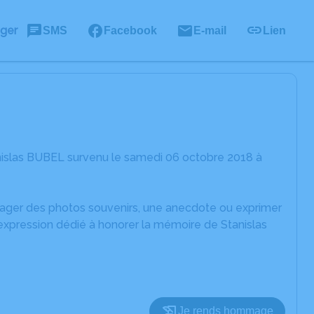
ager
SMS
Facebook
E-mail
Lien
nislas BUBEL survenu le samedi 06 octobre 2018 à
rtager des photos souvenirs, une anecdote ou exprimer
'expression dédié à honorer la mémoire de Stanislas
Je rends hommage