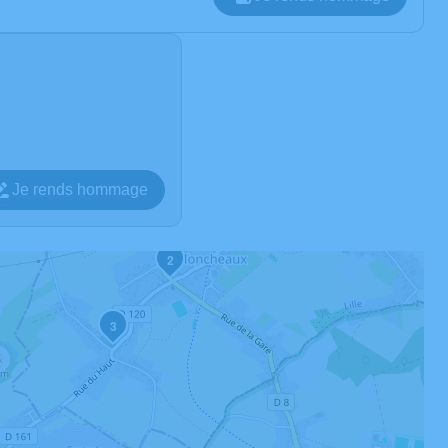
Je rends hommage
2
3