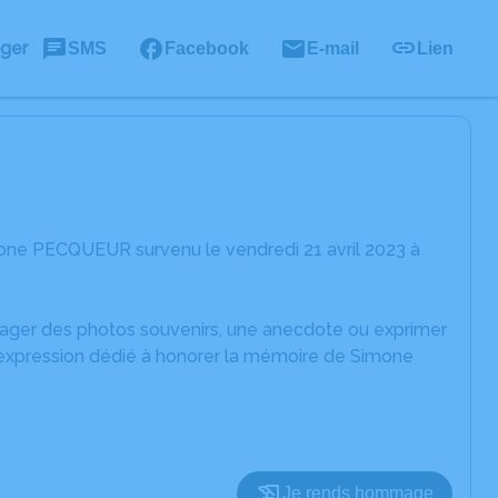
ager
SMS
Facebook
E-mail
Lien
one PECQUEUR survenu le vendredi 21 avril 2023 à
rtager des photos souvenirs, une anecdote ou exprimer
d'expression dédié à honorer la mémoire de Simone
Je rends hommage