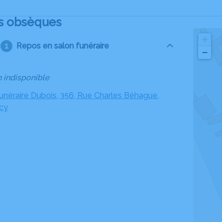
s obsèques
+
Repos en salon funéraire
−
n indisponible
néraire Dubois, 356, Rue Charles Béhague,
cy