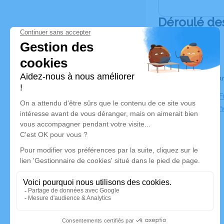
Déroulé de
Informatio
Chambre Fu
59553 Cuin