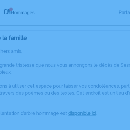
Part
Hommages
0
la famille
chers amis,
 grande tristesse que nous vous annonçons le décès de Ses
bieux.
ons à utiliser cet espace pour laisser vos condoléances, pa
travers des poèmes ou des textes. Cet endroit est un lieu d
plantation d’arbre hommage est
disponible ici
.