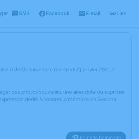
ager
SMS
Facebook
E-mail
Lien
dina OUKAD survenu le mercredi 13 janvier 2021 à
rtager des photos souvenirs, une anecdote ou exprimer
'expression dédié à honorer la mémoire de Sesdina
Je rends hommage