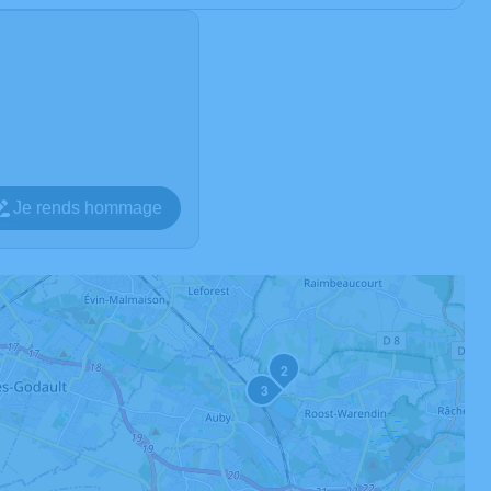
Je rends hommage
2
3