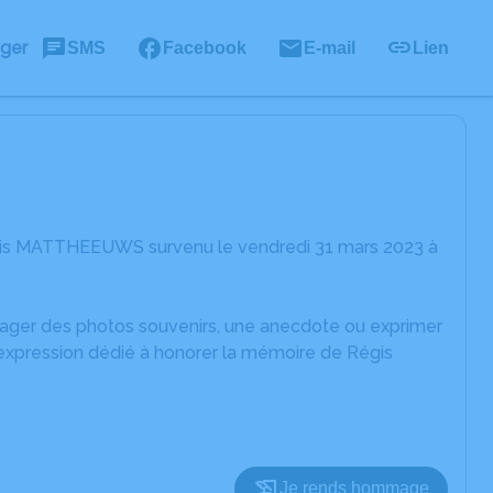
ager
SMS
Facebook
E-mail
Lien
égis MATTHEEUWS survenu le vendredi 31 mars 2023 à
rtager des photos souvenirs, une anecdote ou exprimer
'expression dédié à honorer la mémoire de Régis
Je rends hommage