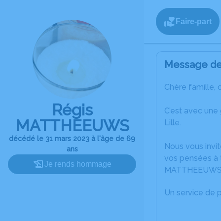
Faire-part
Message de 
Chère famille, 
Régis
C’est avec une
MATTHEEUWS
Lille.
décédé le 31 mars 2023 à l'âge de 69
Nous vous invit
ans
vos pensées à t
Je rends hommage
MATTHEEUWS
Un service de 