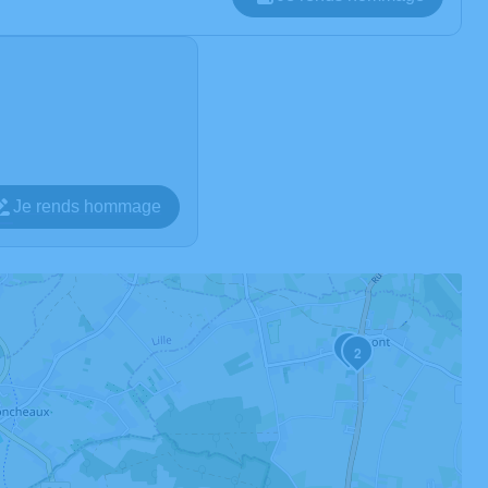
Je rends hommage
3
2