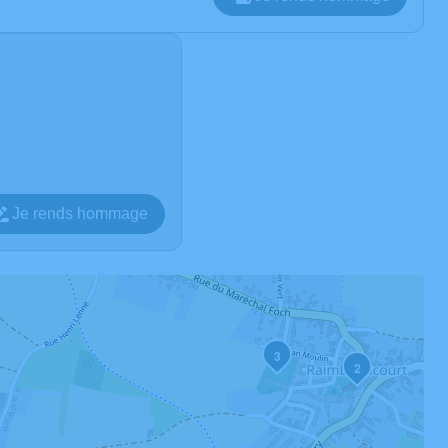
Je rends hommage
3
2