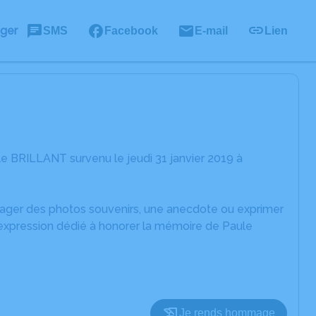
ager
SMS
Facebook
E-mail
Lien
e BRILLANT survenu le jeudi 31 janvier 2019 à
rtager des photos souvenirs, une anecdote ou exprimer
'expression dédié à honorer la mémoire de Paule
Je rends hommage