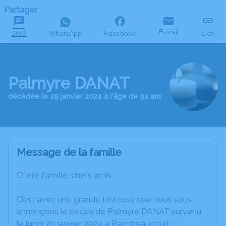
Partager
E-mail
SMS
WhatsApp
Facebook
Lien
Palmyre DANAT
décédée le 29 janvier 2024 à l'âge de 92 ans
Message de la famille
Chère famille, chers amis,
C’est avec une grande tristesse que nous vous
annonçons le décès de Palmyre DANAT survenu
le lundi 29 janvier 2024 à Raimbeaucourt.