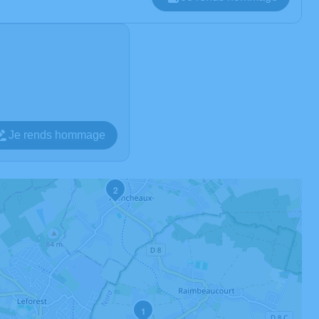
Je rends hommage
2
1