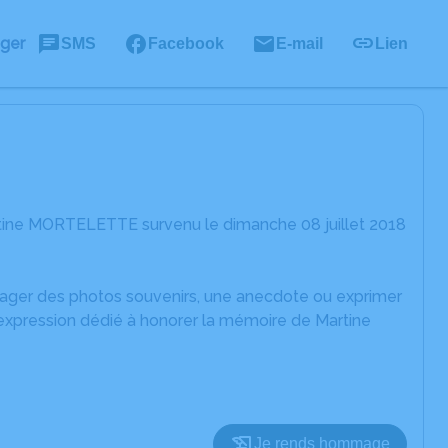
ager
SMS
Facebook
E-mail
Lien
rtine MORTELETTE survenu le dimanche 08 juillet 2018
rtager des photos souvenirs, une anecdote ou exprimer
'expression dédié à honorer la mémoire de Martine
Je rends hommage