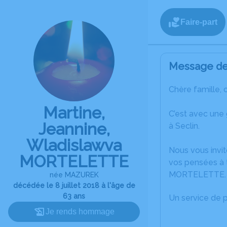
Faire-part
Message de 
Chère famille, 
Martine,
C’est avec une
Jeannine,
à Seclin.
Wladislawva
Nous vous invit
MORTELETTE
vos pensées à t
MORTELETTE.
née MAZUREK
décédée le 8 juillet 2018 à l'âge de
63 ans
Un service de 
Je rends hommage