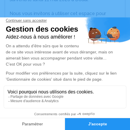
Nous vous invitons à utiliser cet espace pour
laisser vos condoléances, partager des photos
souvenirs, une anecdote ou exprimer vos pensées
à travers des poèmes ou des textes. Cet endroit
est un lieu d'expression dédié à honorer la
mémoire de Marie-Thérèse DAVID.
Un service de plantation d’arbre hommage est
disponible ici
.
Je rends hommage
Cérémonie religieuse
vendredi 15 mai 2020 à 14h30
3
Église Sainte Thérèse de Douai
59500 Douai
Faire-part
Hommages