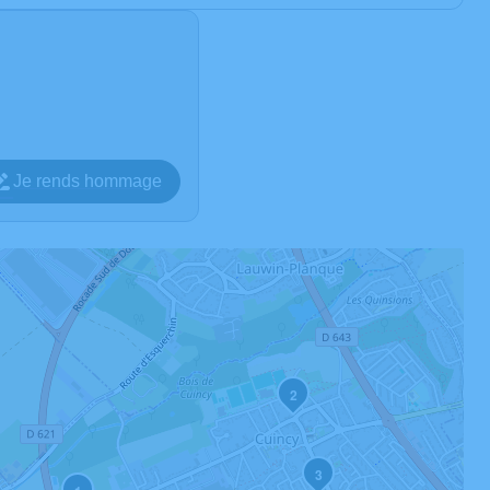
Je rends hommage
2
3