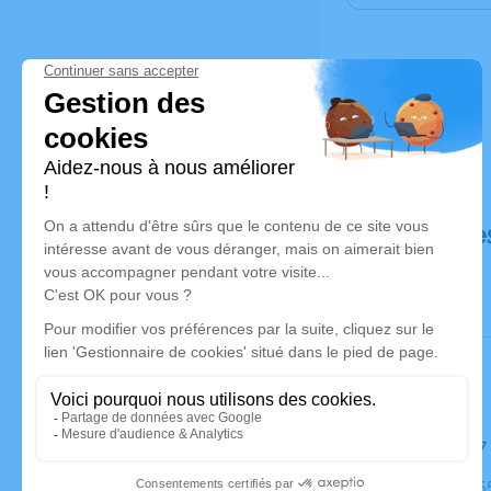
Déroulé de
Le lundi 
Église, 595