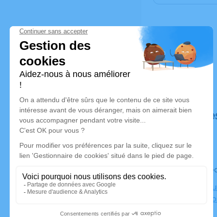
Déroulé de
Le mercre
Crématoriu
59286 Roo