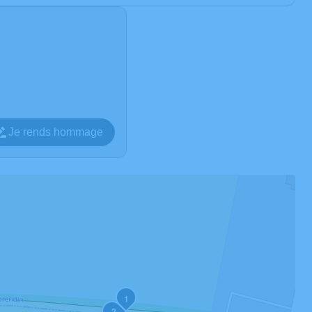
Je rends hommage
1
2