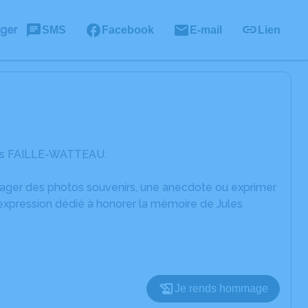
ager
SMS
Facebook
E-mail
Lien
ules FAILLE-WATTEAU.
rtager des photos souvenirs, une anecdote ou exprimer
'expression dédié à honorer la mémoire de Jules
Je rends hommage