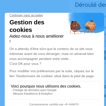
Déroulé de
Les inform
Activez une ale
Recevoir une ale
Je veux êtr
Rendez h
Plantez un a