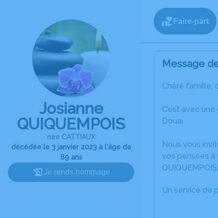
Faire-part
Message de 
Chère famille, 
Josianne
C’est avec une
QUIQUEMPOIS
Douai.
née CATTIAUX
Nous vous invit
décédée le 3 janvier 2023 à l'âge de
vos pensées à t
89 ans
QUIQUEMPOIS
Je rends hommage
Un service de 