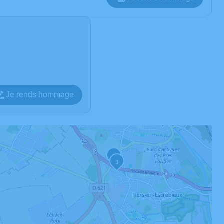
Je rends hommage
2
3