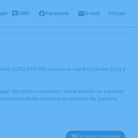
ager
SMS
Facebook
E-mail
Lien
ianne QUIQUEMPOIS survenu le mardi 03 janvier 2023 à
rtager des photos souvenirs, une anecdote ou exprimer
'expression dédié à honorer la mémoire de Josianne
Je rends hommage