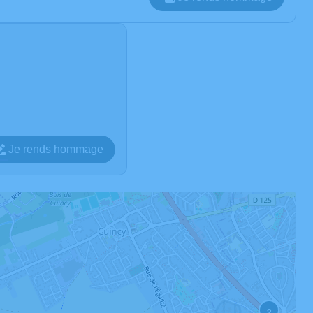
Je rends hommage
2