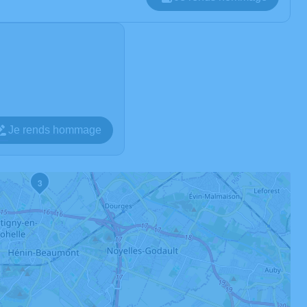
Je rends hommage
3