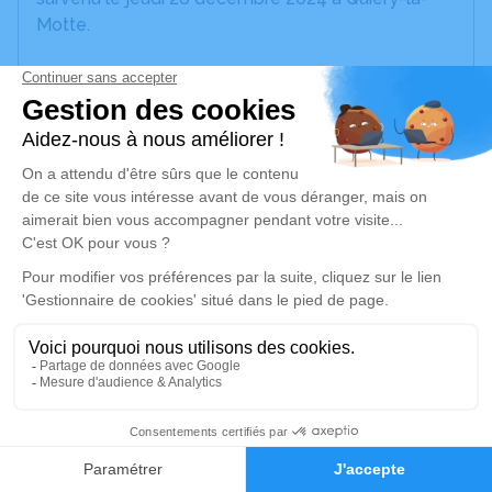
Motte.
Nous vous invitons à utiliser cet espace pour
laisser vos condoléances, partager des photos
souvenirs, une anecdote ou exprimer vos pensées
à travers des poèmes ou des textes. Cet endroit
est un lieu d'expression dédié à honorer la
mémoire de Jacques CONTRERAS.
Un service de plantation d’arbre hommage est
disponible ici
.
Je rends hommage
Cérémonie religieuse
38
mardi 31 décembre 2024 à 11h00
Église Saint Martin de Quiéry-la-Motte
Faire-part
Hommages
62490 Quiéry-la-Motte