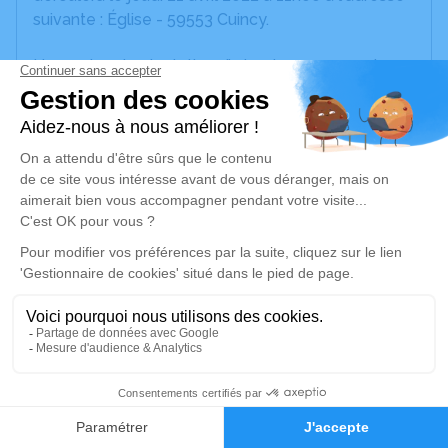
suivante : Église - 59553 Cuincy.
Un service de plantation d’arbre hommage est
disponible ici
.
Je rends hommage
Cérémonie religieuse
jeudi 21 avril 2022 à 11h00
Église de Cuincy
59553 Cuincy
Je rends hommage
Déroulé des obsèques
2
Faire-part
Hommages
Repos du corps au domicile