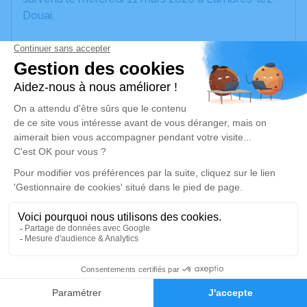
Douai.
Nous vous invitons à utiliser cet espace pour
laisser vos condoléances, partager des photos
souvenirs, une anecdote ou exprimer vos pensées
à travers des poèmes ou des textes. Cet endroit
est un lieu d'expression dédié à honorer la
mémoire d’Huguette CHEVALIER.
Un service de plantation d’arbre hommage est
disponible ici
.
Je rends hommage
Cérémonie religieuse
5
lundi 16 mars 2026 à 11h00
Église de Cuincy
Faire-part
Hommages
59553 Cuincy