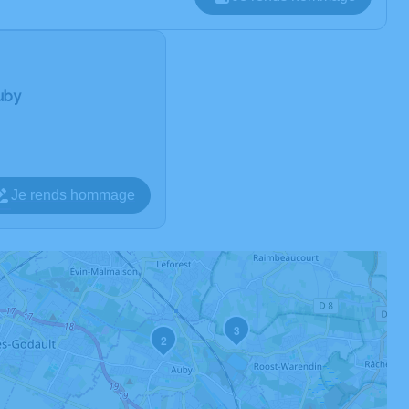
Auby
Je rends hommage
3
2