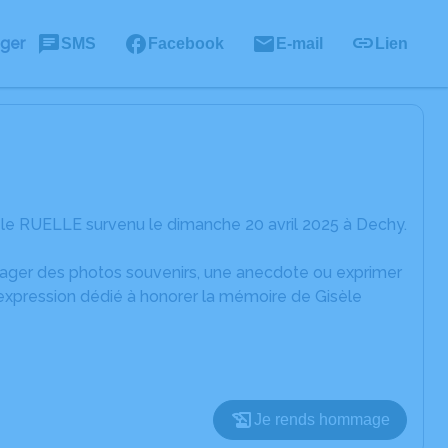
ager
SMS
Facebook
E-mail
Lien
èle RUELLE survenu le dimanche 20 avril 2025 à Dechy.
rtager des photos souvenirs, une anecdote ou exprimer
'expression dédié à honorer la mémoire de Gisèle
Je rends hommage