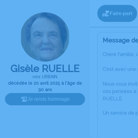
Faire-part
Message de 
Chère famille, 
Gisèle RUELLE
C’est avec une
née URBAIN
décédée le 20 avril 2025 à l'âge de
Nous vous invit
90 ans
vos pensées à t
RUELLE.
Je rends hommage
Un service de 