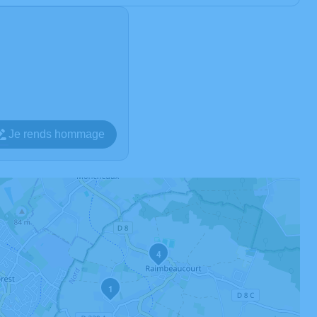
Je rends hommage
4
1