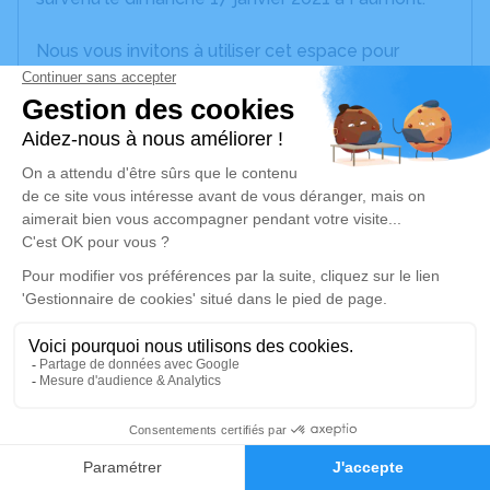
Nous vous invitons à utiliser cet espace pour
laisser vos condoléances, partager des photos
souvenirs, une anecdote ou exprimer vos pensées
à travers des poèmes ou des textes. Cet endroit
est un lieu d'expression dédié à honorer la
mémoire de Ginette MATTHEEUWS.
Un service de plantation d’arbre hommage est
disponible ici
.
Je rends hommage
Cérémonie religieuse
jeudi 21 janvier 2021 à 14h30
3
Église de Faumont
59310 Faumont
Faire-part
Hommages