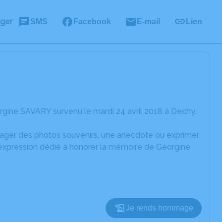
ager
SMS
Facebook
E-mail
Lien
gine SAVARY survenu le mardi 24 avril 2018 à Dechy.
rtager des photos souvenirs, une anecdote ou exprimer
'expression dédié à honorer la mémoire de Georgine
Je rends hommage