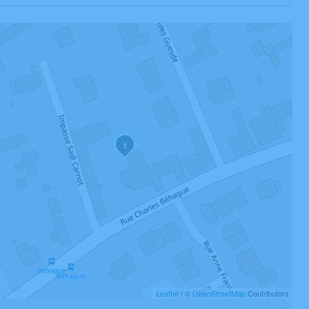
1
Leaflet
| ©
OpenStreetMap
Contributors