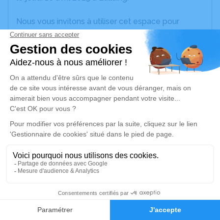
Nous vous invitons à utiliser cet espace pour
laisser vos condoléances, partager des photos
souvenirs, une anecdote ou exprimer vos pensées
à travers des poèmes ou des textes. Cet endroit
est un lieu d'expression dédié à honorer la
mémoire de Georgette WYTS.
Un service de plantation d’arbre hommage est
disponible ici
.
Je rends hommage
Cérémonie religieuse
lundi 14 avril 2025 à 11h00
21
Information indisponible
Faire-part
Hommages