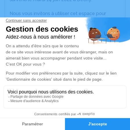
Nous vous invitons à utiliser cet espace pour
laisser vos condoléances, partager des photos
souvenirs, une anecdote ou exprimer vos pensées
à travers des poèmes ou des textes. Cet endroit
est un lieu d'expression dédié à honorer la
mémoire de Georgette DENNEULIN.
Un service de plantation d’arbre hommage est
disponible ici
.
Je rends hommage
Cérémonie religieuse
vendredi 17 juin 2022 à 14h30
3
Eglise Saint Géry de Raimbeaucourt
77, Place Clemenceau
Faire-part
Hommages
59283 Raimbeaucourt