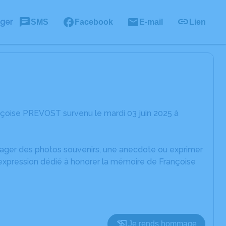
ager
SMS
Facebook
E-mail
Lien
nçoise PREVOST survenu le mardi 03 juin 2025 à
rtager des photos souvenirs, une anecdote ou exprimer
'expression dédié à honorer la mémoire de Françoise
Je rends hommage