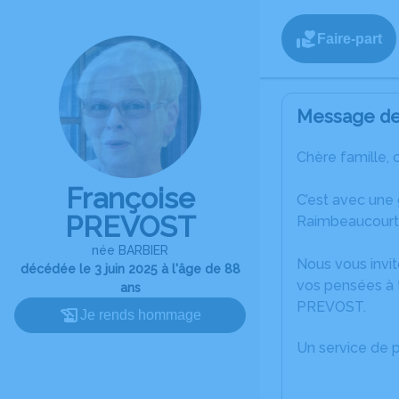
Faire-part
Message de 
Chère famille, 
Françoise
C’est avec une
PREVOST
Raimbeaucourt
née BARBIER
Nous vous invit
décédée le 3 juin 2025 à l'âge de 88
vos pensées à 
ans
PREVOST.
Je rends hommage
Un service de 