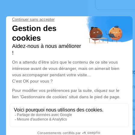
Déroulé de
Les inform
Activez une ale
Recevoir une ale