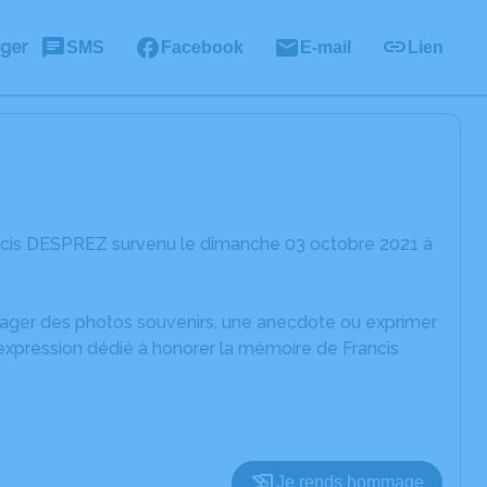
ager
SMS
Facebook
E-mail
Lien
ancis DESPREZ survenu le dimanche 03 octobre 2021 à
rtager des photos souvenirs, une anecdote ou exprimer
'expression dédié à honorer la mémoire de Francis
Je rends hommage