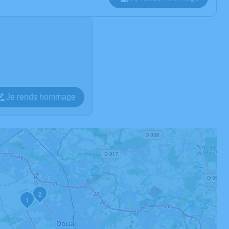
Je rends hommage
2
1