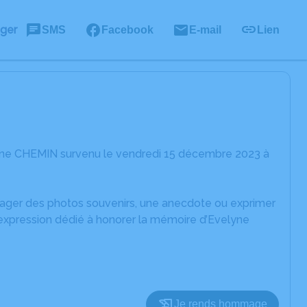
ager
SMS
Facebook
E-mail
Lien
lyne CHEMIN survenu le vendredi 15 décembre 2023 à
rtager des photos souvenirs, une anecdote ou exprimer
'expression dédié à honorer la mémoire d’Evelyne
Je rends hommage