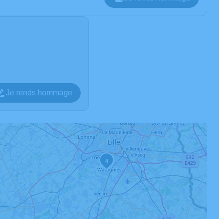
Je rends hommage
4