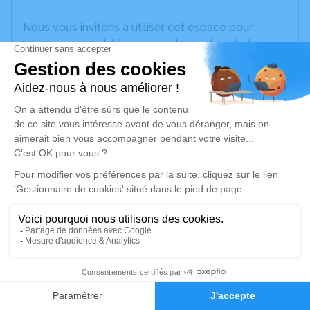
Nous vous invitons à utiliser cet espace pour
laisser vos condoléances, partager des photos
souvenirs, une anecdote ou exprimer vos pensées
à travers des poèmes ou des textes. Cet endroit
est un lieu d'expression dédié à honorer la
mémoire d’Eugèlinie VASSEUR.
Un service de plantation d’arbre hommage est
disponible ici
.
Je rends hommage
Cérémonie religieuse
jeudi 01 juin 2023 à 11h00
22
Eglise Saint Géry de Raimbeaucourt
77, Place Clemenceau
Faire-part
Hommages
59283 Raimbeaucourt