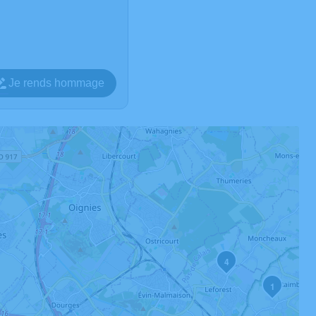
Je rends hommage
4
1