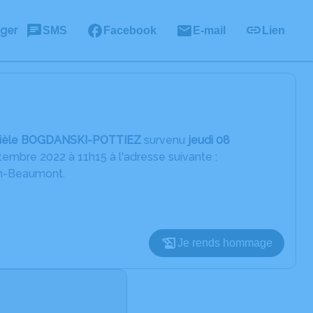
ager
SMS
Facebook
E-mail
Lien
ièle
B
OGDANSKI-POTTIEZ
survenu
jeudi 08
embre 2022 à 11h15 à l'adresse suivante :
in-Beaumont.
Je rends hommage