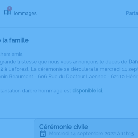
9
Part
Hommages
la famille
chers amis,
 grande tristesse que nous vous annonçons le décès de
Dan
22
à Leforest. La cérémonie se déroulera le mercredi 14 sept
énin Beaumont - 606 Rue du Docteur Laennec - 62110 Hén
plantation d’arbre hommage est
disponible ici
.
Cérémonie civile
mercredi 14 septembre 2022 à 11h15