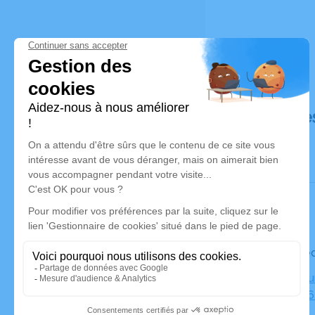
Déroulé de
Le mercre
Crematori
Laennec, 