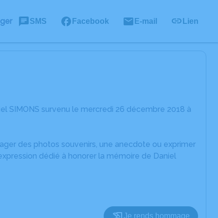
ager
SMS
Facebook
E-mail
Lien
niel SIMONS survenu le mercredi 26 décembre 2018 à
rtager des photos souvenirs, une anecdote ou exprimer
'expression dédié à honorer la mémoire de Daniel
Je rends hommage