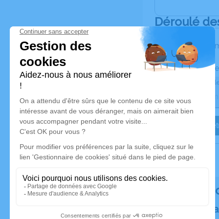
Déroulé de
Les inform
Activez une ale
Recevoir une ale
Je veux êtr
Rendez h
Plantez un a