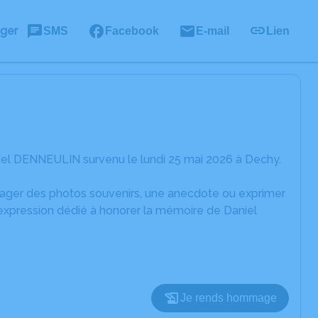
ager
SMS
Facebook
E-mail
Lien
iel DENNEULIN survenu le lundi 25 mai 2026 à Dechy.
rtager des photos souvenirs, une anecdote ou exprimer
'expression dédié à honorer la mémoire de Daniel
Je rends hommage