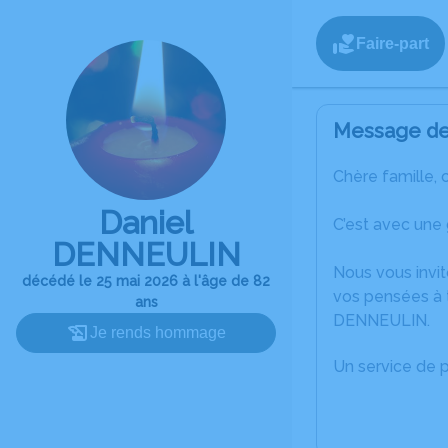
Faire-part
Message de 
Chère famille, 
Daniel
C’est avec une
DENNEULIN
Nous vous invit
décédé le 25 mai 2026 à l'âge de 82
vos pensées à t
ans
DENNEULIN.
Je rends hommage
Un service de 