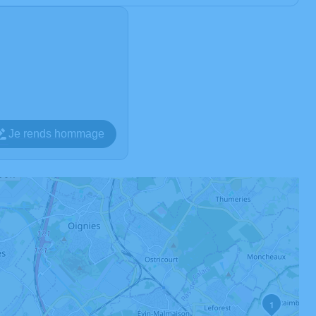
Je rends hommage
1