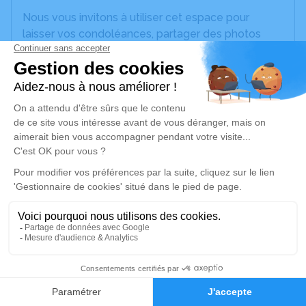
Nous vous invitons à utiliser cet espace pour
laisser vos condoléances, partager des photos
souvenirs, une anecdote ou exprimer vos pensées
à travers des poèmes ou des textes. Cet endroit
est un lieu d'expression dédié à honorer la
mémoire de Christophe LHASSEN.
Un service de plantation d’arbre hommage est
disponible ici
.
Je rends hommage
Cérémonie civile
lundi 25 avril 2022 à 15h15
Crématorium d'Hénin-Beaumont
13
Rue du docteur Laennec
62110 Hénin-Beaumont
Faire-part
Hommages