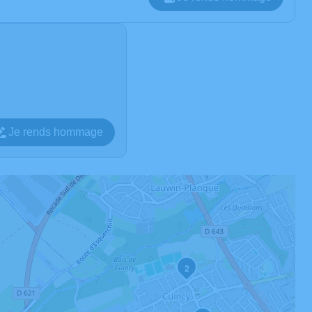
Je rends hommage
2