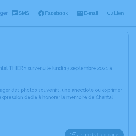
ager
SMS
Facebook
E-mail
Lien
ntal THIERY survenu le lundi 13 septembre 2021 à
rtager des photos souvenirs, une anecdote ou exprimer
'expression dédié à honorer la mémoire de Chantal
Je rends hommage