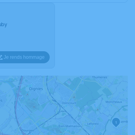
Auby
Je rends hommage
1