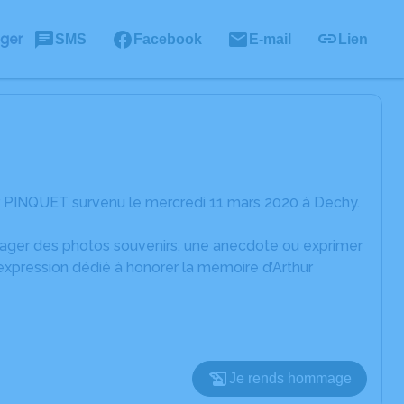
ager
SMS
Facebook
E-mail
Lien
ur PINQUET survenu le mercredi 11 mars 2020 à Dechy.
rtager des photos souvenirs, une anecdote ou exprimer
expression dédié à honorer la mémoire d’Arthur
Je rends hommage