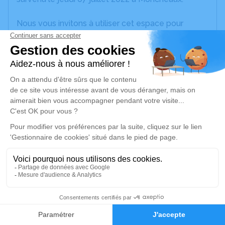
Nous vous invitons à utiliser cet espace pour
laisser vos condoléances, partager des photos
souvenirs, une anecdote ou exprimer vos pensées
à travers des poèmes ou des textes. Cet endroit
est un lieu d'expression dédié à honorer la
mémoire d’Anne-Marie PASBECQ.
Un service de plantation d’arbre hommage est
disponible ici
.
Je rends hommage
Cérémonie civile
lundi 11 juillet 2022 à 11h15
25
Crématorium d'Hénin-Beaumont
Rue du docteur Laennec
Faire-part
Hommages
62110 Hénin-Beaumont