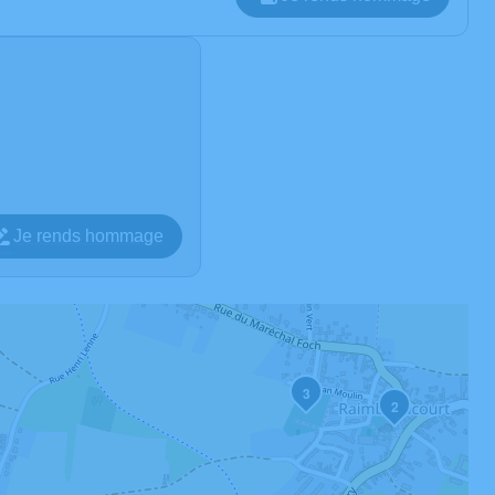
Je rends hommage
3
2