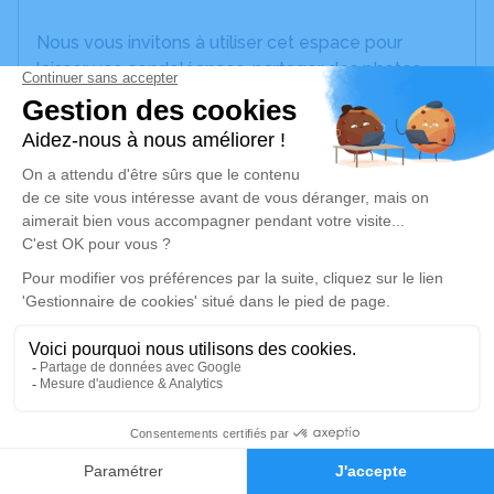
Nous vous invitons à utiliser cet espace pour
laisser vos condoléances, partager des photos
souvenirs, une anecdote ou exprimer vos pensées
à travers des poèmes ou des textes. Cet endroit
est un lieu d'expression dédié à honorer la
mémoire d’Andrée FASQUELLE.
Un service de plantation d’arbre hommage est
disponible ici
.
Je rends hommage
Cérémonie religieuse
samedi 16 avril 2022 à 10h30
6
Église de Râches
59194 Râches
Faire-part
Hommages