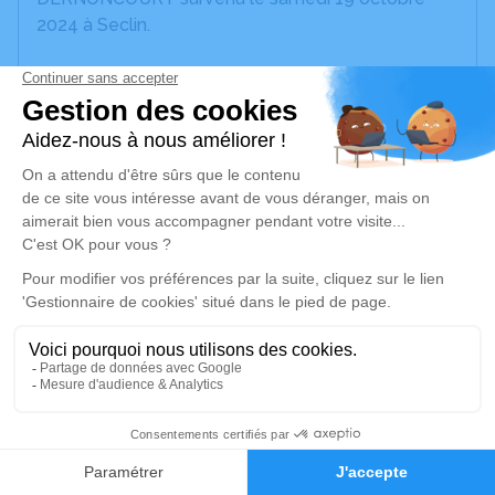
2024 à Seclin.
Nous vous invitons à utiliser cet espace pour
laisser vos condoléances, partager des photos
souvenirs, une anecdote ou exprimer vos pensées
à travers des poèmes ou des textes. Cet endroit
est un lieu d'expression dédié à honorer la
mémoire d’André-Pierre DERNONCOURT.
Un service de plantation d’arbre hommage est
disponible ici
.
Je rends hommage
Cérémonie religieuse
5
mercredi 23 octobre 2024 à 11h00
Église Saint Jean Baptiste de Mons-en-Pévèle
Faire-part
Hommages
59246 Mons-en-Pévèle