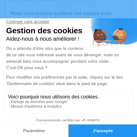
Nous vous invitons à utiliser cet espace pour
laisser vos condoléances, partager des photos
souvenirs, une anecdote ou exprimer vos pensées
à travers des poèmes ou des textes. Cet endroit
est un lieu d'expression dédié à honorer la
mémoire d’André DUJARDIN.
Un service de plantation d’arbre hommage est
disponible ici
.
Je rends hommage
Cérémonie civile
Ce service se déroulera dans l'intimité
3
familiale
Faire-part
Hommages